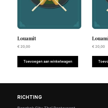
Louamit
Louami
€
20,00
€
20,00
Toevoegen aan winkelwagen
Toevo
RICHTING