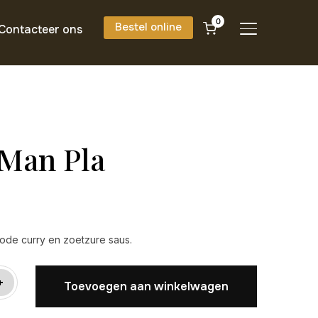
0
Bestel online
Contacteer ons
TOGGLE SIDE
Man Pla
rode curry en zoetzure saus.
+
Toevoegen aan winkelwagen